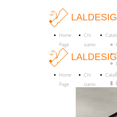
LALDESI
Home
Chi
Catal
Page
siamo
LALDESI
Home
Chi
Catal
Page
siamo